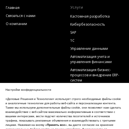
Услуги
Главная
Связаться с нами
Кастомная разработка
О компании
Кибербезопасность
SAP
1С
Управление данными
Автоматизация учета и
управления финансами
Автоматизация бизнес-
процессов и внедрение ERP-
систем
Технологии в учете и
Настройки конфиденциальности
документообороте
«Деловые Решения и Технологии» использует строго необходимые файлы cookie
Налоговый мониторинг
и аналогичные технологии для работы веб-сайта и персонализации контента.
Также мы используем дополнительные файлы cookie, они позволяют нам сделать
взаимодействие с веб-сайтом максимально информативным в соответствии с
Обзоры
вашими интересами, вести подсчет количества посетителей и источников
трафика, показывать рекламные объявления и взаимодействовать с третьими
Новости ЭДО
лицами. Нажимая на кнопку
«Принять все»
, вы даете согласие на хранение